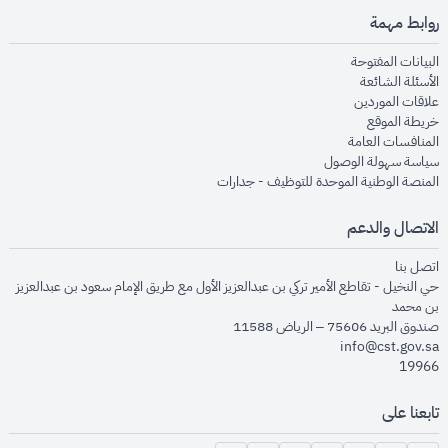
روابط مهمة
opens in new window
البيانات المفتوحة
opens in new window
الأسئلة الشائعة
opens in new window
علاقات الموردين
opens in new window
خريطة الموقع
opens in new window
المنافسات العامة
opens in new window
سياسة سهولة الوصول
opens in new window
المنصة الوطنية الموحدة للتوظيف - جدارات
الاتصال والدعم
opens in new window
اتصل بنا
حي النخيل - تقاطع الأمير تركي بن عبدالعزيز الأول مع طريق الإمام سعود بن عبدالعزيز
بن محمد
صندوق البريد 75606 – الرياض 11588
info@cst.gov.sa
19966
تابعنا على