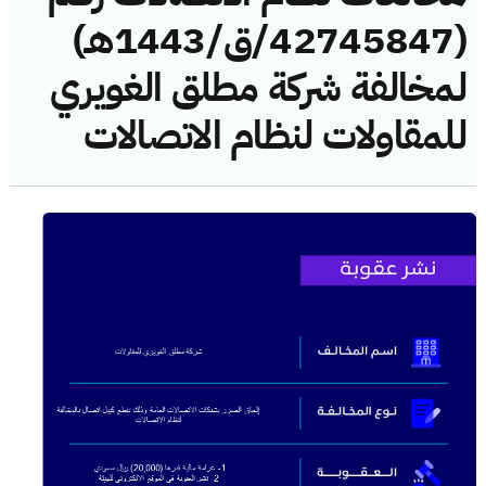
(42745847/ق/1443هـ)
لمخالفة شركة مطلق الغويري
للمقاولات لنظام الاتصالات