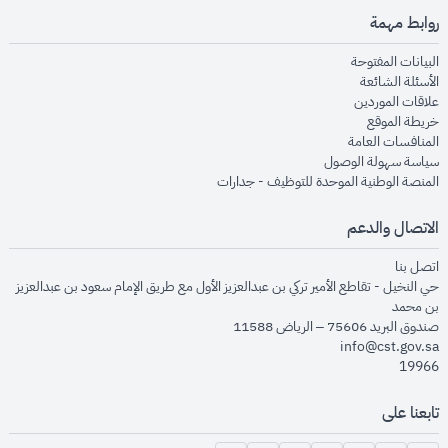
روابط مهمة
opens in new window
البيانات المفتوحة
opens in new window
الأسئلة الشائعة
opens in new window
علاقات الموردين
opens in new window
خريطة الموقع
opens in new window
المنافسات العامة
opens in new window
سياسة سهولة الوصول
opens in new window
المنصة الوطنية الموحدة للتوظيف - جدارات
الاتصال والدعم
opens in new window
اتصل بنا
حي النخيل - تقاطع الأمير تركي بن عبدالعزيز الأول مع طريق الإمام سعود بن عبدالعزيز
بن محمد
صندوق البريد 75606 – الرياض 11588
info@cst.gov.sa
19966
تابعنا على