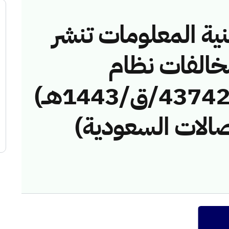
نية المعلومات تنشر
مخالفات نظام
الاتصالات رقم (4374247/ق/1443هــ)
صالات السعودية)