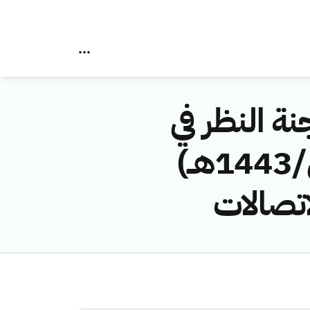
نة النظر في
مخالفات نظام الاتصالات رقم (4374247/ق/1443هــ)
اتصالات