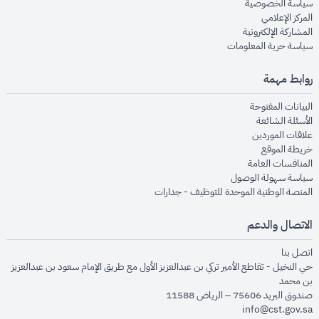
opens in new window
سياسة الخصوصية
opens in new window
المركز الإعلامي
opens in new window
المشاركة الإلكترونية
opens in new window
سياسة حرية المعلومات
روابط مهمة
opens in new window
البيانات المفتوحة
opens in new window
الأسئلة الشائعة
opens in new window
علاقات الموردين
opens in new window
خريطة الموقع
opens in new window
المنافسات العامة
opens in new window
سياسة سهولة الوصول
opens in new window
المنصة الوطنية الموحدة للتوظيف - جدارات
الاتصال والدعم
opens in new window
اتصل بنا
حي النخيل - تقاطع الأمير تركي بن عبدالعزيز الأول مع طريق الإمام سعود بن عبدالعزيز
بن محمد
صندوق البريد 75606 – الرياض 11588
info@cst.gov.sa