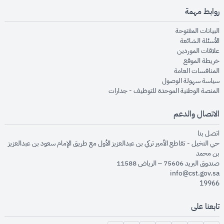
روابط مهمة
opens in new window
البيانات المفتوحة
opens in new window
الأسئلة الشائعة
opens in new window
علاقات الموردين
opens in new window
خريطة الموقع
opens in new window
المنافسات العامة
opens in new window
سياسة سهولة الوصول
opens in new window
المنصة الوطنية الموحدة للتوظيف - جدارات
الاتصال والدعم
opens in new window
اتصل بنا
حي النخيل - تقاطع الأمير تركي بن عبدالعزيز الأول مع طريق الإمام سعود بن عبدالعزيز
بن محمد
صندوق البريد 75606 – الرياض 11588
info@cst.gov.sa
19966
تابعنا على