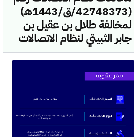
(42748373/ق/1443هـ)
لمخالفة طلال بن عقيل بن
جابر الثبيتي لنظام الاتصالات