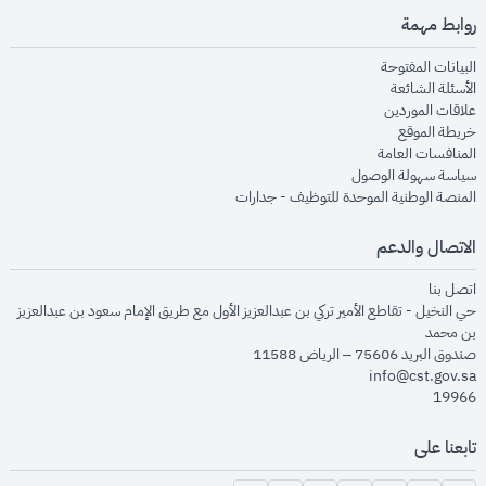
روابط مهمة
opens in new window
البيانات المفتوحة
opens in new window
الأسئلة الشائعة
opens in new window
علاقات الموردين
opens in new window
خريطة الموقع
opens in new window
المنافسات العامة
opens in new window
سياسة سهولة الوصول
opens in new window
المنصة الوطنية الموحدة للتوظيف - جدارات
الاتصال والدعم
opens in new window
اتصل بنا
حي النخيل - تقاطع الأمير تركي بن عبدالعزيز الأول مع طريق الإمام سعود بن عبدالعزيز
بن محمد
صندوق البريد 75606 – الرياض 11588
info@cst.gov.sa
19966
تابعنا على