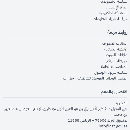
opens in new window
سياسة الخصوصية
opens in new window
المركز الإعلامي
opens in new window
المشاركة الإلكترونية
opens in new window
سياسة حرية المعلومات
روابط مهمة
opens in new window
البيانات المفتوحة
opens in new window
الأسئلة الشائعة
opens in new window
علاقات الموردين
opens in new window
خريطة الموقع
opens in new window
المنافسات العامة
opens in new window
سياسة سهولة الوصول
opens in new window
المنصة الوطنية الموحدة للتوظيف - جدارات
الاتصال والدعم
opens in new window
اتصل بنا
حي النخيل - تقاطع الأمير تركي بن عبدالعزيز الأول مع طريق الإمام سعود بن عبدالعزيز
بن محمد
صندوق البريد 75606 – الرياض 11588
info@cst.gov.sa