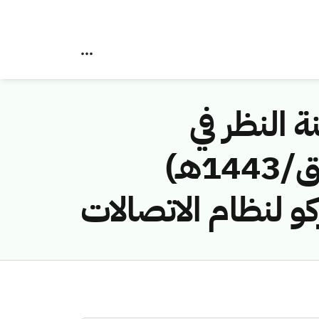
ة النظر في
مخالفات نظام الاتصالات رقم (42746028/ق/1443هـ)
كو لنظام الاتصالات