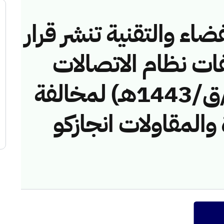
ضاء والتقنية تنشر قرار
فات نظام الاتصالات
رقم (42746028/ق/1443هـ) لمخالفة
 والمقاولات انجازكو