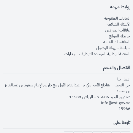
روابط مهمة
opens in new window
البيانات المفتوحة
opens in new window
الأسئلة الشائعة
opens in new window
علاقات الموردين
opens in new window
خريطة الموقع
opens in new window
المنافسات العامة
opens in new window
سياسة سهولة الوصول
opens in new window
المنصة الوطنية الموحدة للتوظيف - جدارات
الاتصال والدعم
opens in new window
اتصل بنا
حي النخيل - تقاطع الأمير تركي بن عبدالعزيز الأول مع طريق الإمام سعود بن عبدالعزيز
بن محمد
صندوق البريد 75606 – الرياض 11588
info@cst.gov.sa
19966
تابعنا على