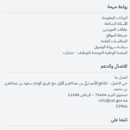
روابط مهمة
opens in new window
البيانات المفتوحة
opens in new window
الأسئلة الشائعة
opens in new window
علاقات الموردين
opens in new window
خريطة الموقع
opens in new window
المنافسات العامة
opens in new window
سياسة سهولة الوصول
opens in new window
المنصة الوطنية الموحدة للتوظيف - جدارات
الاتصال والدعم
opens in new window
اتصل بنا
حي النخيل - تقاطع الأمير تركي بن عبدالعزيز الأول مع طريق الإمام سعود بن عبدالعزيز
بن محمد
صندوق البريد 75606 – الرياض 11588
info@cst.gov.sa
19966
تابعنا على