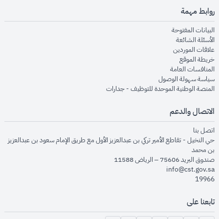
روابط مهمة
opens in new window
البيانات المفتوحة
opens in new window
الأسئلة الشائعة
opens in new window
علاقات الموردين
opens in new window
خريطة الموقع
opens in new window
المنافسات العامة
opens in new window
سياسة سهولة الوصول
opens in new window
المنصة الوطنية الموحدة للتوظيف - جدارات
الاتصال والدعم
opens in new window
اتصل بنا
حي النخيل - تقاطع الأمير تركي بن عبدالعزيز الأول مع طريق الإمام سعود بن عبدالعزيز
بن محمد
صندوق البريد 75606 – الرياض 11588
info@cst.gov.sa
19966
تابعنا على