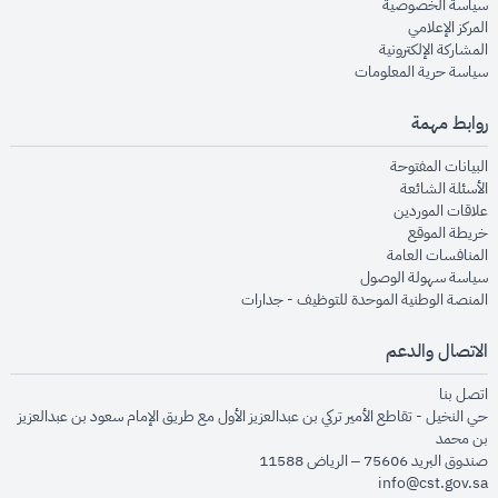
opens in new window
سياسة الخصوصية
opens in new window
المركز الإعلامي
opens in new window
المشاركة الإلكترونية
opens in new window
سياسة حرية المعلومات
روابط مهمة
opens in new window
البيانات المفتوحة
opens in new window
الأسئلة الشائعة
opens in new window
علاقات الموردين
opens in new window
خريطة الموقع
opens in new window
المنافسات العامة
opens in new window
سياسة سهولة الوصول
opens in new window
المنصة الوطنية الموحدة للتوظيف - جدارات
الاتصال والدعم
opens in new window
اتصل بنا
حي النخيل - تقاطع الأمير تركي بن عبدالعزيز الأول مع طريق الإمام سعود بن عبدالعزيز
بن محمد
صندوق البريد 75606 – الرياض 11588
info@cst.gov.sa