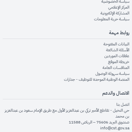
opens in new window
سياسة الخصوصية
opens in new window
المركز الإعلامي
opens in new window
المشاركة الإلكترونية
opens in new window
سياسة حرية المعلومات
روابط مهمة
opens in new window
البيانات المفتوحة
opens in new window
الأسئلة الشائعة
opens in new window
علاقات الموردين
opens in new window
خريطة الموقع
opens in new window
المنافسات العامة
opens in new window
سياسة سهولة الوصول
opens in new window
المنصة الوطنية الموحدة للتوظيف - جدارات
الاتصال والدعم
opens in new window
اتصل بنا
حي النخيل - تقاطع الأمير تركي بن عبدالعزيز الأول مع طريق الإمام سعود بن عبدالعزيز
بن محمد
صندوق البريد 75606 – الرياض 11588
info@cst.gov.sa