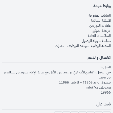
روابط مهمة
opens in new window
البيانات المفتوحة
opens in new window
الأسئلة الشائعة
opens in new window
علاقات الموردين
opens in new window
خريطة الموقع
opens in new window
المنافسات العامة
opens in new window
سياسة سهولة الوصول
opens in new window
المنصة الوطنية الموحدة للتوظيف - جدارات
الاتصال والدعم
opens in new window
اتصل بنا
حي النخيل - تقاطع الأمير تركي بن عبدالعزيز الأول مع طريق الإمام سعود بن عبدالعزيز
بن محمد
صندوق البريد 75606 – الرياض 11588
info@cst.gov.sa
19966
تابعنا على