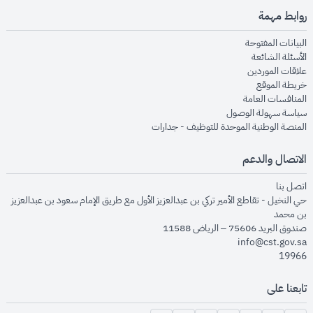
روابط مهمة
opens in new window
البيانات المفتوحة
opens in new window
الأسئلة الشائعة
opens in new window
علاقات الموردين
opens in new window
خريطة الموقع
opens in new window
المنافسات العامة
opens in new window
سياسة سهولة الوصول
opens in new window
المنصة الوطنية الموحدة للتوظيف - جدارات
الاتصال والدعم
opens in new window
اتصل بنا
حي النخيل - تقاطع الأمير تركي بن عبدالعزيز الأول مع طريق الإمام سعود بن عبدالعزيز
بن محمد
صندوق البريد 75606 – الرياض 11588
info@cst.gov.sa
19966
تابعنا على