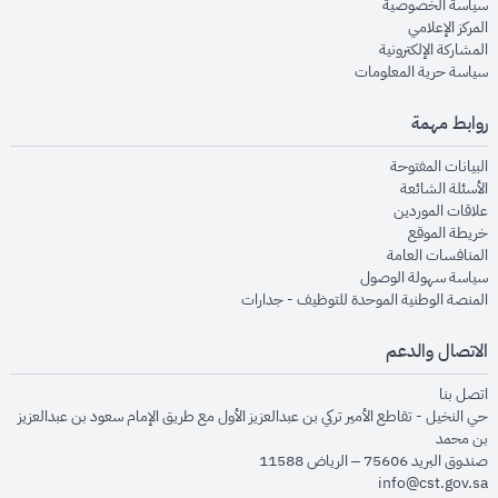
opens in new window
سياسة الخصوصية
opens in new window
المركز الإعلامي
opens in new window
المشاركة الإلكترونية
opens in new window
سياسة حرية المعلومات
روابط مهمة
opens in new window
البيانات المفتوحة
opens in new window
الأسئلة الشائعة
opens in new window
علاقات الموردين
opens in new window
خريطة الموقع
opens in new window
المنافسات العامة
opens in new window
سياسة سهولة الوصول
opens in new window
المنصة الوطنية الموحدة للتوظيف - جدارات
الاتصال والدعم
opens in new window
اتصل بنا
حي النخيل - تقاطع الأمير تركي بن عبدالعزيز الأول مع طريق الإمام سعود بن عبدالعزيز
بن محمد
صندوق البريد 75606 – الرياض 11588
info@cst.gov.sa