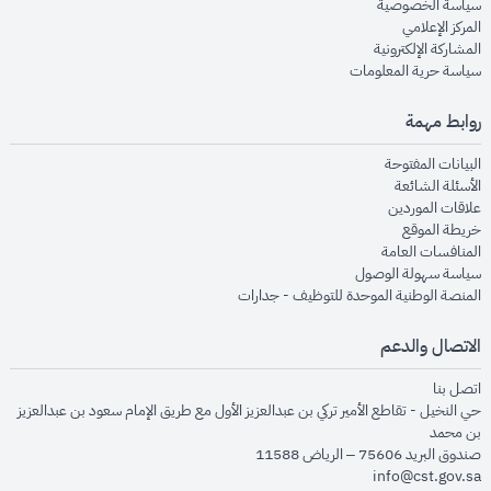
opens in new window
سياسة الخصوصية
opens in new window
المركز الإعلامي
opens in new window
المشاركة الإلكترونية
opens in new window
سياسة حرية المعلومات
روابط مهمة
opens in new window
البيانات المفتوحة
opens in new window
الأسئلة الشائعة
opens in new window
علاقات الموردين
opens in new window
خريطة الموقع
opens in new window
المنافسات العامة
opens in new window
سياسة سهولة الوصول
opens in new window
المنصة الوطنية الموحدة للتوظيف - جدارات
الاتصال والدعم
opens in new window
اتصل بنا
حي النخيل - تقاطع الأمير تركي بن عبدالعزيز الأول مع طريق الإمام سعود بن عبدالعزيز
بن محمد
صندوق البريد 75606 – الرياض 11588
info@cst.gov.sa