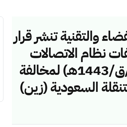
ضاء والتقنية تنشر قرار
فات نظام الاتصالات
رقم (42748481/ق/1443هـ) لمخالفة
تنقلة السعودية (زين)