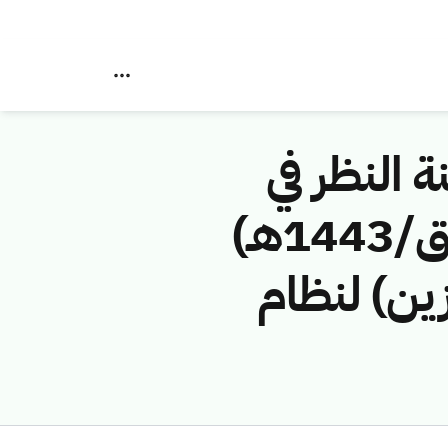
ة النظر في
مخالفات نظام الاتصالات رقم (42748481/ق/1443هـ)
زين) لنظام