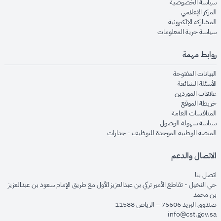
opens in new window
سياسة الخصوصية
opens in new window
المركز الإعلامي
opens in new window
المشاركة الإلكترونية
opens in new window
سياسة حرية المعلومات
روابط مهمة
opens in new window
البيانات المفتوحة
opens in new window
الأسئلة الشائعة
opens in new window
علاقات الموردين
opens in new window
خريطة الموقع
opens in new window
المنافسات العامة
opens in new window
سياسة سهولة الوصول
opens in new window
المنصة الوطنية الموحدة للتوظيف - جدارات
الاتصال والدعم
opens in new window
اتصل بنا
حي النخيل - تقاطع الأمير تركي بن عبدالعزيز الأول مع طريق الإمام سعود بن عبدالعزيز
بن محمد
صندوق البريد 75606 – الرياض 11588
info@cst.gov.sa