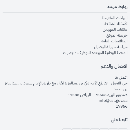
روابط مهمة
opens in new window
البيانات المفتوحة
opens in new window
الأسئلة الشائعة
opens in new window
علاقات الموردين
opens in new window
خريطة الموقع
opens in new window
المنافسات العامة
opens in new window
سياسة سهولة الوصول
opens in new window
المنصة الوطنية الموحدة للتوظيف - جدارات
الاتصال والدعم
opens in new window
اتصل بنا
حي النخيل - تقاطع الأمير تركي بن عبدالعزيز الأول مع طريق الإمام سعود بن عبدالعزيز
بن محمد
صندوق البريد 75606 – الرياض 11588
info@cst.gov.sa
19966
تابعنا على