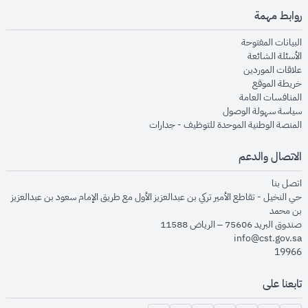
روابط مهمة
opens in new window
البيانات المفتوحة
opens in new window
الأسئلة الشائعة
opens in new window
علاقات الموردين
opens in new window
خريطة الموقع
opens in new window
المنافسات العامة
opens in new window
سياسة سهولة الوصول
opens in new window
المنصة الوطنية الموحدة للتوظيف - جدارات
الاتصال والدعم
opens in new window
اتصل بنا
حي النخيل - تقاطع الأمير تركي بن عبدالعزيز الأول مع طريق الإمام سعود بن عبدالعزيز
بن محمد
صندوق البريد 75606 – الرياض 11588
info@cst.gov.sa
19966
تابعنا على