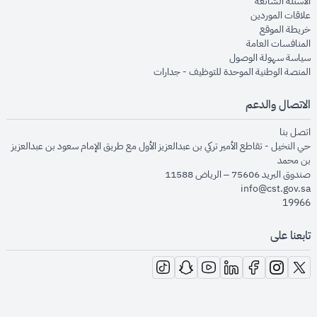
opens in new window
الأسئلة الشائعة
opens in new window
علاقات الموردين
opens in new window
خريطة الموقع
opens in new window
المنافسات العامة
opens in new window
سياسة سهولة الوصول
opens in new window
المنصة الوطنية الموحدة للتوظيف - جدارات
الاتصال والدعم
opens in new window
اتصل بنا
حي النخيل - تقاطع الأمير تركي بن عبدالعزيز الأول مع طريق الإمام سعود بن عبدالعزيز
بن محمد
صندوق البريد 75606 – الرياض 11588
info@cst.gov.sa
19966
تابعنا على
opens in new window
opens in new window
opens in new window
opens in new window
opens in new window
opens in new window
opens in new window