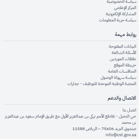
opens in new window
سياسة الخصوصية
opens in new window
المركز الإعلامي
opens in new window
المشاركة الإلكترونية
opens in new window
سياسة حرية المعلومات
روابط مهمة
opens in new window
البيانات المفتوحة
opens in new window
الأسئلة الشائعة
opens in new window
علاقات الموردين
opens in new window
خريطة الموقع
opens in new window
المنافسات العامة
opens in new window
سياسة سهولة الوصول
opens in new window
المنصة الوطنية الموحدة للتوظيف - جدارات
الاتصال والدعم
opens in new window
اتصل بنا
حي النخيل - تقاطع الأمير تركي بن عبدالعزيز الأول مع طريق الإمام سعود بن عبدالعزيز
بن محمد
صندوق البريد 75606 – الرياض 11588
info@cst.gov.sa