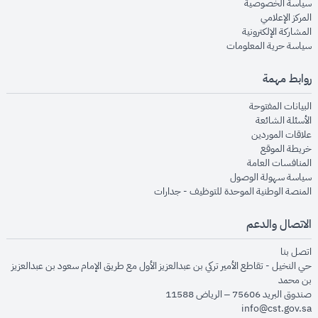
opens in new window
سياسة الخصوصية
opens in new window
المركز الإعلامي
opens in new window
المشاركة الإلكترونية
opens in new window
سياسة حرية المعلومات
روابط مهمة
opens in new window
البيانات المفتوحة
opens in new window
الأسئلة الشائعة
opens in new window
علاقات الموردين
opens in new window
خريطة الموقع
opens in new window
المنافسات العامة
opens in new window
سياسة سهولة الوصول
opens in new window
المنصة الوطنية الموحدة للتوظيف - جدارات
الاتصال والدعم
opens in new window
اتصل بنا
حي النخيل - تقاطع الأمير تركي بن عبدالعزيز الأول مع طريق الإمام سعود بن عبدالعزيز
بن محمد
صندوق البريد 75606 – الرياض 11588
info@cst.gov.sa