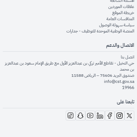
opens in new window
الأسئلة الشائعة
opens in new window
علاقات الموردين
opens in new window
خريطة الموقع
opens in new window
المنافسات العامة
opens in new window
سياسة سهولة الوصول
opens in new window
المنصة الوطنية الموحدة للتوظيف - جدارات
الاتصال والدعم
opens in new window
اتصل بنا
حي النخيل - تقاطع الأمير تركي بن عبدالعزيز الأول مع طريق الإمام سعود بن عبدالعزيز
بن محمد
صندوق البريد 75606 – الرياض 11588
info@cst.gov.sa
19966
تابعنا على
opens in new window
opens in new window
opens in new window
opens in new window
opens in new window
opens in new window
opens in new window