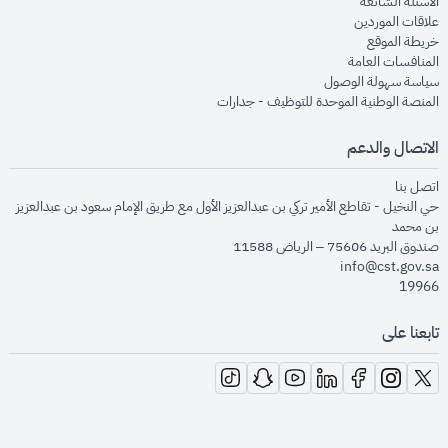
opens in new window
الأسئلة الشائعة
opens in new window
علاقات الموردين
opens in new window
خريطة الموقع
opens in new window
المنافسات العامة
opens in new window
سياسة سهولة الوصول
opens in new window
المنصة الوطنية الموحدة للتوظيف - جدارات
الاتصال والدعم
opens in new window
اتصل بنا
حي النخيل - تقاطع الأمير تركي بن عبدالعزيز الأول مع طريق الإمام سعود بن عبدالعزيز
بن محمد
صندوق البريد 75606 – الرياض 11588
info@cst.gov.sa
19966
تابعنا على
opens in new window
opens in new window
opens in new window
opens in new window
opens in new window
opens in new window
opens in new window