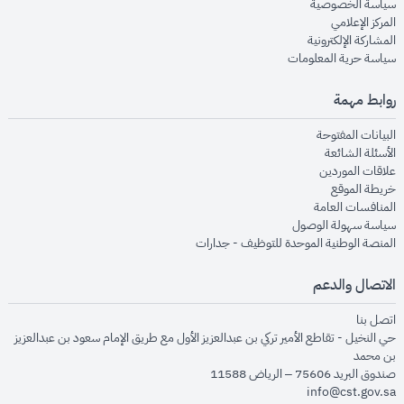
opens in new window
سياسة الخصوصية
opens in new window
المركز الإعلامي
opens in new window
المشاركة الإلكترونية
opens in new window
سياسة حرية المعلومات
روابط مهمة
opens in new window
البيانات المفتوحة
opens in new window
الأسئلة الشائعة
opens in new window
علاقات الموردين
opens in new window
خريطة الموقع
opens in new window
المنافسات العامة
opens in new window
سياسة سهولة الوصول
opens in new window
المنصة الوطنية الموحدة للتوظيف - جدارات
الاتصال والدعم
opens in new window
اتصل بنا
حي النخيل - تقاطع الأمير تركي بن عبدالعزيز الأول مع طريق الإمام سعود بن عبدالعزيز
بن محمد
صندوق البريد 75606 – الرياض 11588
info@cst.gov.sa