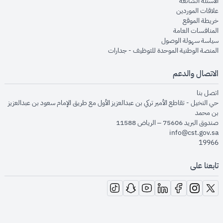
opens in new window
الأسئلة الشائعة
opens in new window
علاقات الموردين
opens in new window
خريطة الموقع
opens in new window
المنافسات العامة
opens in new window
سياسة سهولة الوصول
opens in new window
المنصة الوطنية الموحدة للتوظيف - جدارات
الاتصال والدعم
opens in new window
اتصل بنا
حي النخيل - تقاطع الأمير تركي بن عبدالعزيز الأول مع طريق الإمام سعود بن عبدالعزيز
بن محمد
صندوق البريد 75606 – الرياض 11588
info@cst.gov.sa
19966
تابعنا على
opens in new window
opens in new window
opens in new window
opens in new window
opens in new window
opens in new window
opens in new window