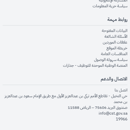
المشاركة الإلكترونية
opens in new window
سياسة حرية المعلومات
روابط مهمة
opens in new window
البيانات المفتوحة
opens in new window
الأسئلة الشائعة
opens in new window
علاقات الموردين
opens in new window
خريطة الموقع
opens in new window
المنافسات العامة
opens in new window
سياسة سهولة الوصول
opens in new window
المنصة الوطنية الموحدة للتوظيف - جدارات
الاتصال والدعم
opens in new window
اتصل بنا
حي النخيل - تقاطع الأمير تركي بن عبدالعزيز الأول مع طريق الإمام سعود بن عبدالعزيز
بن محمد
صندوق البريد 75606 – الرياض 11588
info@cst.gov.sa
19966