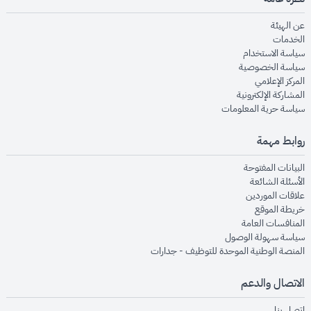
opens in new window
عن الهيئة
opens in new window
الخدمات
opens in new window
سياسة الاستخدام
opens in new window
سياسة الخصوصية
opens in new window
المركز الإعلامي
opens in new window
المشاركة الإلكترونية
opens in new window
سياسة حرية المعلومات
روابط مهمة
opens in new window
البيانات المفتوحة
opens in new window
الأسئلة الشائعة
opens in new window
علاقات الموردين
opens in new window
خريطة الموقع
opens in new window
المنافسات العامة
opens in new window
سياسة سهولة الوصول
opens in new window
المنصة الوطنية الموحدة للتوظيف - جدارات
الاتصال والدعم
opens in new window
اتصل بنا