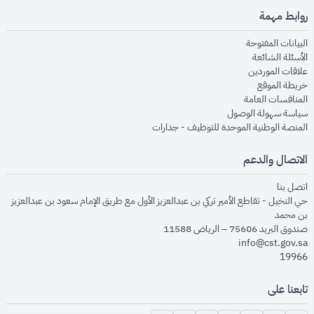
روابط مهمة
opens in new window
البيانات المفتوحة
opens in new window
الأسئلة الشائعة
opens in new window
علاقات الموردين
opens in new window
خريطة الموقع
opens in new window
المنافسات العامة
opens in new window
سياسة سهولة الوصول
opens in new window
المنصة الوطنية الموحدة للتوظيف - جدارات
الاتصال والدعم
opens in new window
اتصل بنا
حي النخيل - تقاطع الأمير تركي بن عبدالعزيز الأول مع طريق الإمام سعود بن عبدالعزيز
بن محمد
صندوق البريد 75606 – الرياض 11588
info@cst.gov.sa
19966
تابعنا على