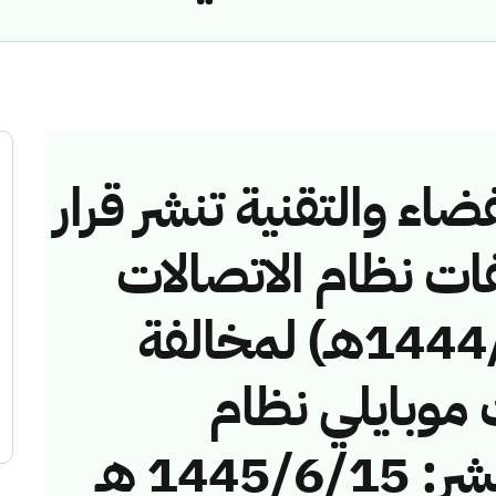
ضاء والتقنية تنشر قرار
فات نظام الاتصالات
رقم (407455/ق/1444هـ) لمخالفة
 موبايلي نظام
الاتصالات. تاريخ النشر: 1445/6/15 هـ