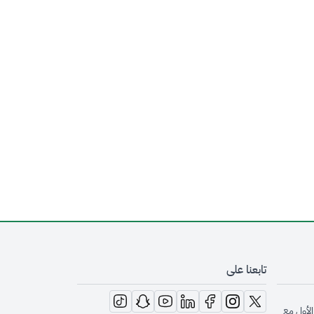
تابعنا على
opens in new window
opens in new window
opens in new window
opens in new window
opens in new window
opens in new window
opens in new window
الأول مع