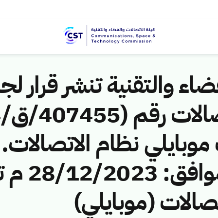
اء والتقنية تنشر قرار لجن
موبايلي نظام الاتصالات. ت
1445/6/15
صالات (موبايلي)