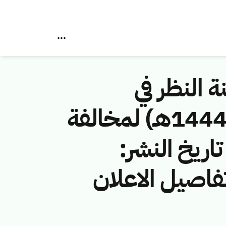
ة النظر في
مخالفات نظام الاتصالات رقم (407455/ق/1444هـ) لمخالفة
اريخ النشر:
 هـ الموافق: 28/12/2023 م تفاصيل الاعلان ​