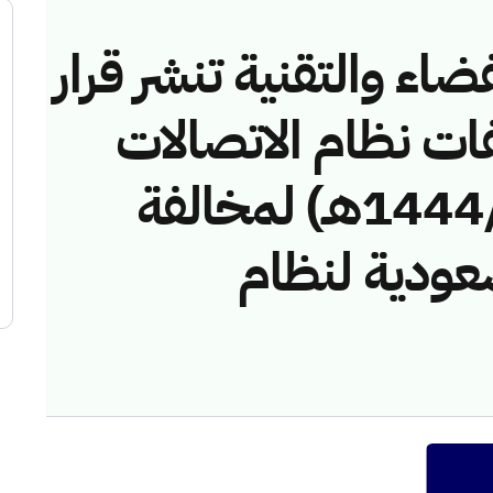
ضاء والتقنية تنشر قرار
فات نظام الاتصالات
رقم (437494/ق/1444هـ) لمخالفة
عودية لنظام