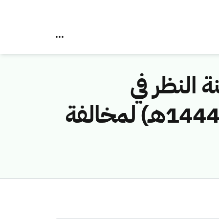
ة النظر في
مخالفات نظام الاتصالات رقم (437494/ق/1444هـ) لمخالفة