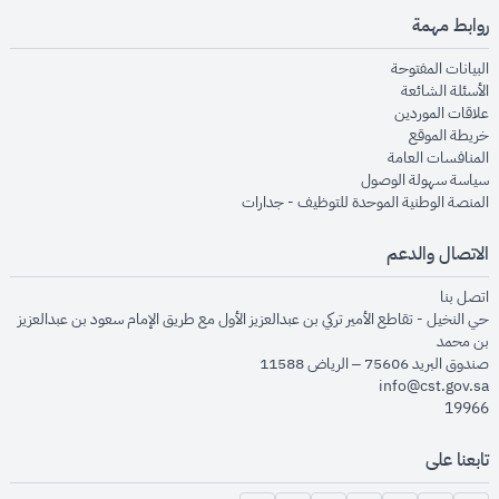
روابط مهمة
opens in new window
البيانات المفتوحة
opens in new window
الأسئلة الشائعة
opens in new window
علاقات الموردين
opens in new window
خريطة الموقع
opens in new window
المنافسات العامة
opens in new window
سياسة سهولة الوصول
opens in new window
المنصة الوطنية الموحدة للتوظيف - جدارات
الاتصال والدعم
opens in new window
اتصل بنا
حي النخيل - تقاطع الأمير تركي بن عبدالعزيز الأول مع طريق الإمام سعود بن عبدالعزيز
بن محمد
صندوق البريد 75606 – الرياض 11588
info@cst.gov.sa
19966
تابعنا على