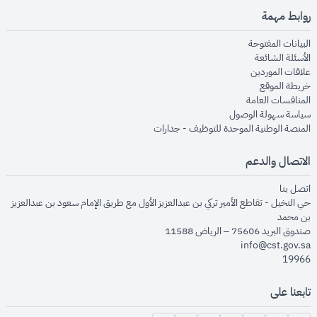
روابط مهمة
opens in new window
البيانات المفتوحة
opens in new window
الأسئلة الشائعة
opens in new window
علاقات الموردين
opens in new window
خريطة الموقع
opens in new window
المنافسات العامة
opens in new window
سياسة سهولة الوصول
opens in new window
المنصة الوطنية الموحدة للتوظيف - جدارات
الاتصال والدعم
opens in new window
اتصل بنا
حي النخيل - تقاطع الأمير تركي بن عبدالعزيز الأول مع طريق الإمام سعود بن عبدالعزيز
بن محمد
صندوق البريد 75606 – الرياض 11588
info@cst.gov.sa
19966
تابعنا على