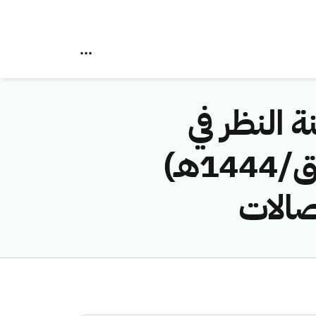
ة النظر في
مخالفات نظام الاتصالات رقم (43114776/ق/1444هـ)
صالات