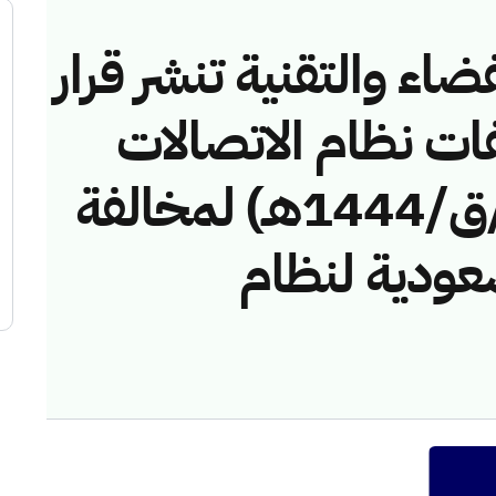
ضاء والتقنية تنشر قرار
فات نظام الاتصالات
رقم (43114776/ق/1444هـ) لمخالفة
عودية لنظام