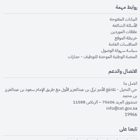
روابط مهمة
opens in new window
البيانات المفتوحة
opens in new window
الأسئلة الشائعة
opens in new window
علاقات الموردين
opens in new window
خريطة الموقع
opens in new window
المنافسات العامة
opens in new window
سياسة سهولة الوصول
opens in new window
المنصة الوطنية الموحدة للتوظيف - جدارات
الاتصال والدعم
opens in new window
اتصل بنا
حي النخيل - تقاطع الأمير تركي بن عبدالعزيز الأول مع طريق الإمام سعود بن عبدالعزيز
بن محمد
صندوق البريد 75606 – الرياض 11588
info@cst.gov.sa
19966
تابعنا على