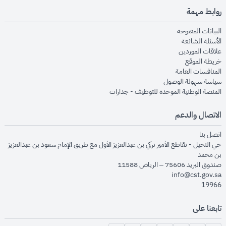
روابط مهمة
opens in new window
البيانات المفتوحة
opens in new window
الأسئلة الشائعة
opens in new window
علاقات الموردين
opens in new window
خريطة الموقع
opens in new window
المنافسات العامة
opens in new window
سياسة سهولة الوصول
opens in new window
المنصة الوطنية الموحدة للتوظيف - جدارات
الاتصال والدعم
opens in new window
اتصل بنا
حي النخيل - تقاطع الأمير تركي بن عبدالعزيز الأول مع طريق الإمام سعود بن عبدالعزيز
بن محمد
صندوق البريد 75606 – الرياض 11588
info@cst.gov.sa
19966
تابعنا على