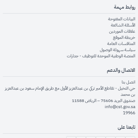
روابط مهمة
opens in new window
البيانات المفتوحة
opens in new window
الأسئلة الشائعة
opens in new window
علاقات الموردين
opens in new window
خريطة الموقع
opens in new window
المنافسات العامة
opens in new window
سياسة سهولة الوصول
opens in new window
المنصة الوطنية الموحدة للتوظيف - جدارات
الاتصال والدعم
opens in new window
اتصل بنا
حي النخيل - تقاطع الأمير تركي بن عبدالعزيز الأول مع طريق الإمام سعود بن عبدالعزيز
بن محمد
صندوق البريد 75606 – الرياض 11588
info@cst.gov.sa
19966
تابعنا على