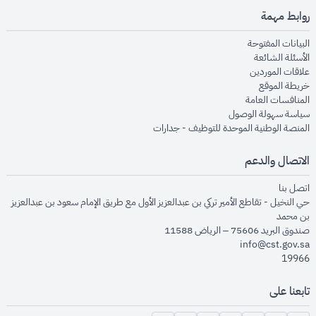
روابط مهمة
opens in new window
البيانات المفتوحة
opens in new window
الأسئلة الشائعة
opens in new window
علاقات الموردين
opens in new window
خريطة الموقع
opens in new window
المنافسات العامة
opens in new window
سياسة سهولة الوصول
opens in new window
المنصة الوطنية الموحدة للتوظيف - جدارات
الاتصال والدعم
opens in new window
اتصل بنا
حي النخيل - تقاطع الأمير تركي بن عبدالعزيز الأول مع طريق الإمام سعود بن عبدالعزيز
بن محمد
صندوق البريد 75606 – الرياض 11588
info@cst.gov.sa
19966
تابعنا على