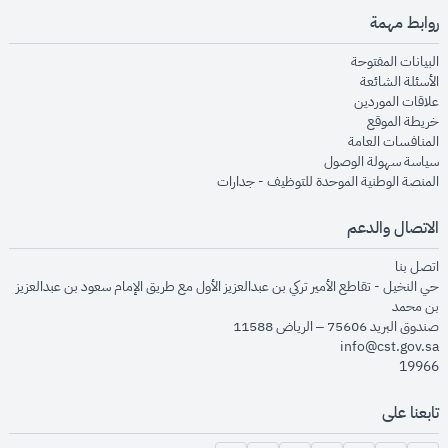
روابط مهمة
opens in new window
البيانات المفتوحة
opens in new window
الأسئلة الشائعة
opens in new window
علاقات الموردين
opens in new window
خريطة الموقع
opens in new window
المنافسات العامة
opens in new window
سياسة سهولة الوصول
opens in new window
المنصة الوطنية الموحدة للتوظيف - جدارات
الاتصال والدعم
opens in new window
اتصل بنا
حي النخيل - تقاطع الأمير تركي بن عبدالعزيز الأول مع طريق الإمام سعود بن عبدالعزيز
بن محمد
صندوق البريد 75606 – الرياض 11588
info@cst.gov.sa
19966
تابعنا على