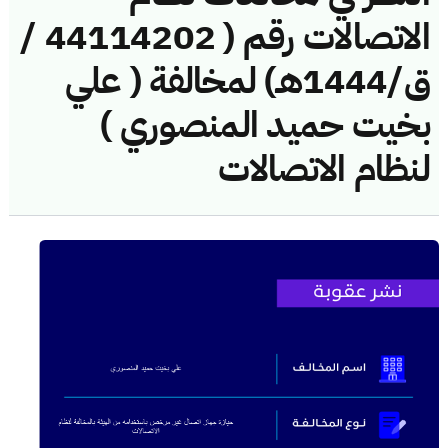
الاتصالات رقم ( 44114202 /
ق/1444هـ) لمخالفة ( علي
بخيت حميد المنصوري )
لنظام الاتصالات