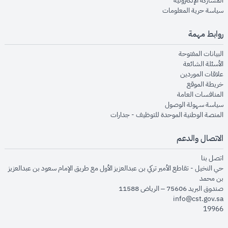
المشاركة الإلكترونية
opens in new window
سياسة حرية المعلومات
روابط مهمة
opens in new window
البيانات المفتوحة
opens in new window
الأسئلة الشائعة
opens in new window
علاقات الموردين
opens in new window
خريطة الموقع
opens in new window
المنافسات العامة
opens in new window
سياسة سهولة الوصول
opens in new window
المنصة الوطنية الموحدة للتوظيف - جدارات
الاتصال والدعم
opens in new window
اتصل بنا
حي النخيل - تقاطع الأمير تركي بن عبدالعزيز الأول مع طريق الإمام سعود بن عبدالعزيز
بن محمد
صندوق البريد 75606 – الرياض 11588
info@cst.gov.sa
19966