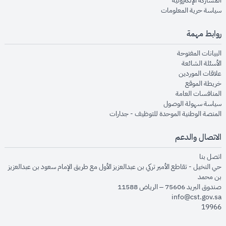
المشاركة الإلكترونية
opens in new window
سياسة حرية المعلومات
روابط مهمة
opens in new window
البيانات المفتوحة
opens in new window
الأسئلة الشائعة
opens in new window
علاقات الموردين
opens in new window
خريطة الموقع
opens in new window
المنافسات العامة
opens in new window
سياسة سهولة الوصول
opens in new window
المنصة الوطنية الموحدة للتوظيف - جدارات
الاتصال والدعم
opens in new window
اتصل بنا
حي النخيل - تقاطع الأمير تركي بن عبدالعزيز الأول مع طريق الإمام سعود بن عبدالعزيز
بن محمد
صندوق البريد 75606 – الرياض 11588
info@cst.gov.sa
19966