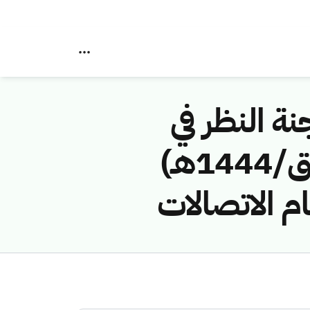
نة النظر في
مخالفات نظام الاتصالات رقم (43114746/ق/1444هـ)
ام الاتصالات