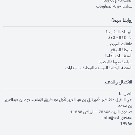
المشاركة الإلكترونية
opens in new window
سياسة حرية المعلومات
روابط مهمة
opens in new window
البيانات المفتوحة
opens in new window
الأسئلة الشائعة
opens in new window
علاقات الموردين
opens in new window
خريطة الموقع
opens in new window
المنافسات العامة
opens in new window
سياسة سهولة الوصول
opens in new window
المنصة الوطنية الموحدة للتوظيف - جدارات
الاتصال والدعم
opens in new window
اتصل بنا
حي النخيل - تقاطع الأمير تركي بن عبدالعزيز الأول مع طريق الإمام سعود بن عبدالعزيز
بن محمد
صندوق البريد 75606 – الرياض 11588
info@cst.gov.sa
19966