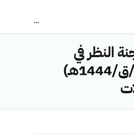
نة النظر في
مخالفات نظام الاتصالات رقم ( 43114317 /ق/1444هـ)
ات