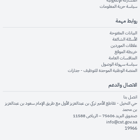
المشاركة الإلكترونية
opens in new window
سياسة حرية المعلومات
روابط مهمة
opens in new window
البيانات المفتوحة
opens in new window
الأسئلة الشائعة
opens in new window
علاقات الموردين
opens in new window
خريطة الموقع
opens in new window
المنافسات العامة
opens in new window
سياسة سهولة الوصول
opens in new window
المنصة الوطنية الموحدة للتوظيف - جدارات
الاتصال والدعم
opens in new window
اتصل بنا
حي النخيل - تقاطع الأمير تركي بن عبدالعزيز الأول مع طريق الإمام سعود بن عبدالعزيز
بن محمد
صندوق البريد 75606 – الرياض 11588
info@cst.gov.sa
19966