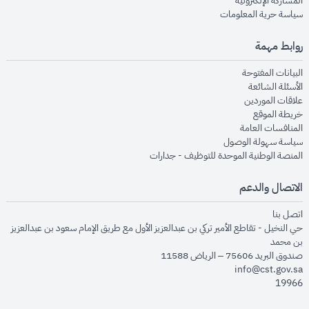
المشاركة الإلكترونية
opens in new window
سياسة حرية المعلومات
روابط مهمة
opens in new window
البيانات المفتوحة
opens in new window
الأسئلة الشائعة
opens in new window
علاقات الموردين
opens in new window
خريطة الموقع
opens in new window
المنافسات العامة
opens in new window
سياسة سهولة الوصول
opens in new window
المنصة الوطنية الموحدة للتوظيف - جدارات
الاتصال والدعم
opens in new window
اتصل بنا
حي النخيل - تقاطع الأمير تركي بن عبدالعزيز الأول مع طريق الإمام سعود بن عبدالعزيز
بن محمد
صندوق البريد 75606 – الرياض 11588
info@cst.gov.sa
19966