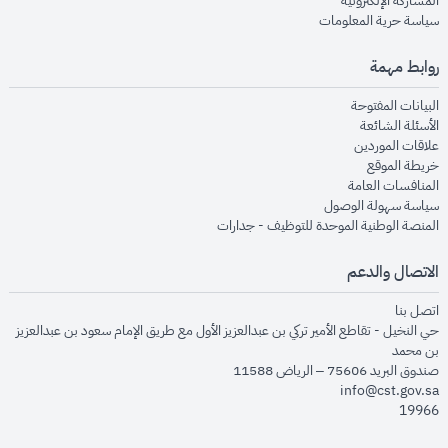
المشاركة الإلكترونية
opens in new window
سياسة حرية المعلومات
روابط مهمة
opens in new window
البيانات المفتوحة
opens in new window
الأسئلة الشائعة
opens in new window
علاقات الموردين
opens in new window
خريطة الموقع
opens in new window
المنافسات العامة
opens in new window
سياسة سهولة الوصول
opens in new window
المنصة الوطنية الموحدة للتوظيف - جدارات
الاتصال والدعم
opens in new window
اتصل بنا
حي النخيل - تقاطع الأمير تركي بن عبدالعزيز الأول مع طريق الإمام سعود بن عبدالعزيز
بن محمد
صندوق البريد 75606 – الرياض 11588
info@cst.gov.sa
19966