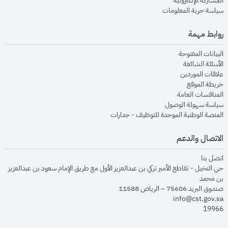
المشاركة الإلكترونية
opens in new window
سياسة حرية المعلومات
روابط مهمة
opens in new window
البيانات المفتوحة
opens in new window
الأسئلة الشائعة
opens in new window
علاقات الموردين
opens in new window
خريطة الموقع
opens in new window
المنافسات العامة
opens in new window
سياسة سهولة الوصول
opens in new window
المنصة الوطنية الموحدة للتوظيف - جدارات
الاتصال والدعم
opens in new window
اتصل بنا
حي النخيل - تقاطع الأمير تركي بن عبدالعزيز الأول مع طريق الإمام سعود بن عبدالعزيز
بن محمد
صندوق البريد 75606 – الرياض 11588
info@cst.gov.sa
19966